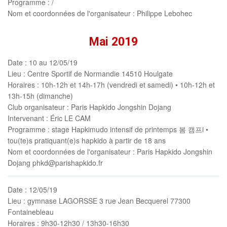
Programme
: /
Nom et coordonnées de l'organisateur
: Philippe Lebohec
Mai 2019
Date
: 10 au 12/05/19
Lieu
: Centre Sportif de Normandie 14510 Houlgate
Horaires
: 10h-12h et 14h-17h (vendredi et samedi) • 10h-12h et
13h-15h (dimanche)
Club organisateur
: Paris Hapkido Jongshin Dojang
Intervenant
: Éric LE CAM
Programme
: stage Hapkimudo intensif de printemps 봄 캠프i •
tou(te)s pratiquant(e)s hapkido à partir de 18 ans
Nom et coordonnées de l'organisateur
: Paris Hapkido Jongshin
Dojang phkd@parishapkido.fr
Date
: 12/05/19
Lieu
: gymnase LAGORSSE 3 rue Jean Becquerel 77300
Fontainebleau
Horaires
: 9h30-12h30 / 13h30-16h30