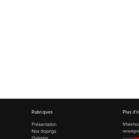
Rubriques
Plus d'
Présentation
N'hésitez
Nos dojangs
renseign
Galeries