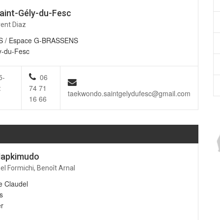
aint-Gély-du-Fesc
rent Diaz
S / Espace G-BRASSENS
y-du-Fesc
5-
06
:
74 71
taekwondo.saintgelydufesc@gmail.com
16 66
Hapkimudo
el Formichi, Benoît Arnal
 Claudel
s
er