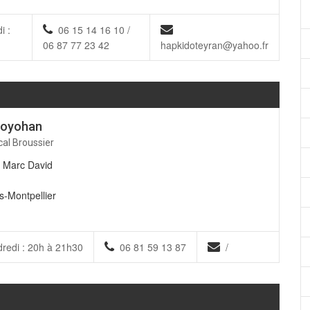
i :
06 15 14 16 10 /
06 87 77 23 42
hapkidoteyran@yahoo.fr
Goyohan
cal Broussier
f Marc David
s-Montpellier
dredi : 20h à 21h30
06 81 59 13 87
/