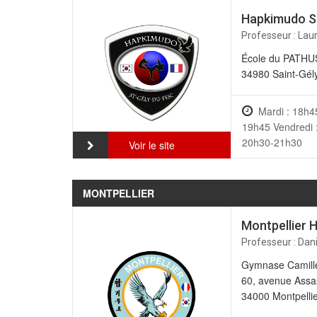
Hapkimudo S
Professeur : Lau
École du PATHU
34980 Saint-Gél
Mardi : 18h4
19h45 Vendredi 
20h30-21h30
Voir le site
MONTPELLIER
Montpellier 
Professeur : Dani
Gymnase Camille
60, avenue Assa
34000 Montpelli