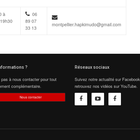
0 à
06
: 19h30
89 07
montpellier.hapkimudo@gmail.com
33 13
informations ?
Réseaux sociaux
 pas à nous contacter pour tout
Suivez notre actualité sur Facebook
ement complémentaire.
retrouvez nos vidéos sur YouTube.
Nous contacter