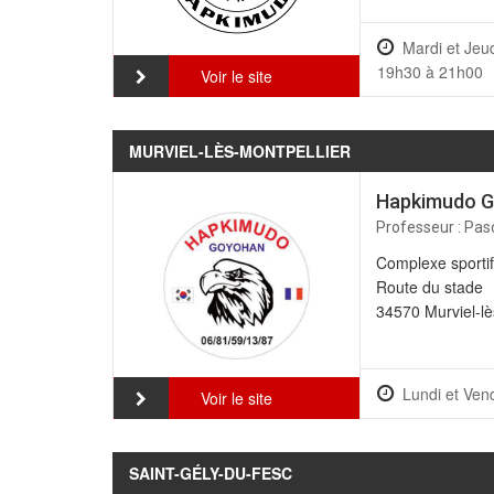
Mardi et Jeud
19h30 à 21h00
Voir le site
MURVIEL-LÈS-MONTPELLIER
Hapkimudo 
Professeur : Pas
Complexe sporti
Route du stade
34570 Murviel-lè
Lundi et Ven
Voir le site
SAINT-GÉLY-DU-FESC