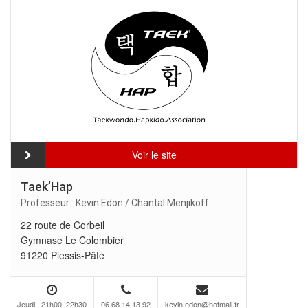
Voir le site
Taek’Hap
Professeur : Kevin Edon / Chantal Menjikoff
22 route de Corbeil
Gymnase Le Colombier
91220 Plessis-Pâté
Jeudi : 21h00–22h30
06 68 14 13 92
kevin.edon@hotmail.fr