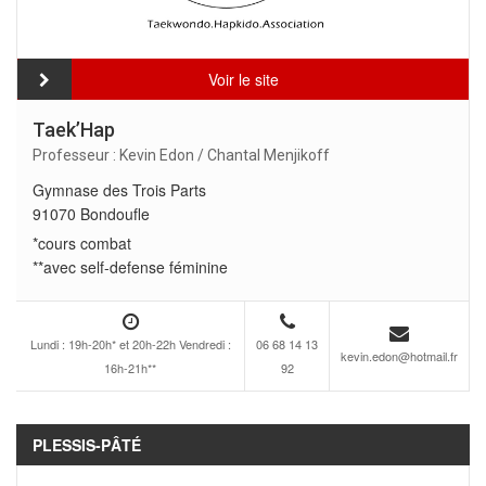
Voir le site
Taek’Hap
Professeur : Kevin Edon / Chantal Menjikoff
Gymnase des Trois Parts
91070 Bondoufle
*cours combat
**avec self-defense féminine
Lundi : 19h-20h* et 20h-22h Vendredi :
06 68 14 13
kevin.edon@hotmail.fr
16h-21h**
92
PLESSIS-PÂTÉ