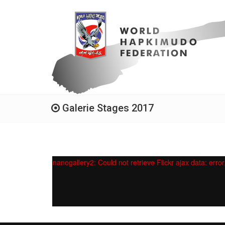
Galerie Stages 2017
nanogallery2: Could not retrieve Flickr ajax data: error